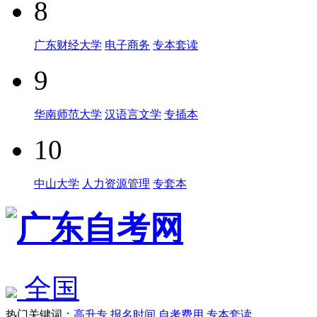
8
广东财经大学
电子商务
专本套读
9
华南师范大学
汉语言文学
专插本
10
中山大学
人力资源管理
专套本
全国
热门关键词：
高升专
报名时间
自考费用
专本套读