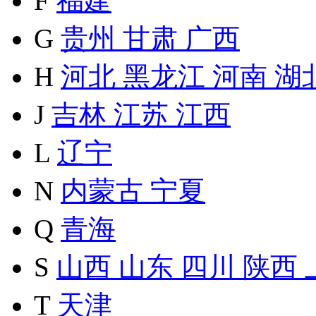
F
福建
G
贵州
甘肃
广西
H
河北
黑龙江
河南
湖
J
吉林
江苏
江西
L
辽宁
N
内蒙古
宁夏
Q
青海
S
山西
山东
四川
陕西
T
天津