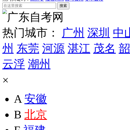
热门城市：
广州
深圳
中
州
东莞
河源
湛江
茂名
韶
云浮
潮州
×
A
安徽
B
北京