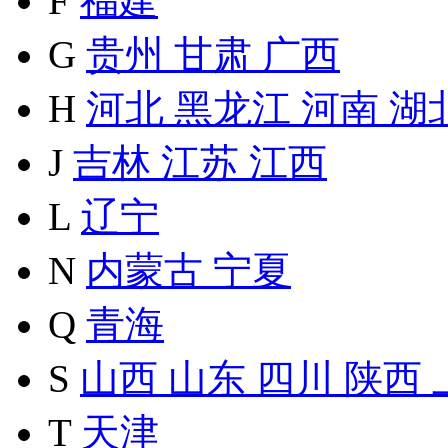
F
福建
G
贵州
甘肃
广西
H
河北
黑龙江
河南
湖
J
吉林
江苏
江西
L
辽宁
N
内蒙古
宁夏
Q
青海
S
山西
山东
四川
陕西
T
天津