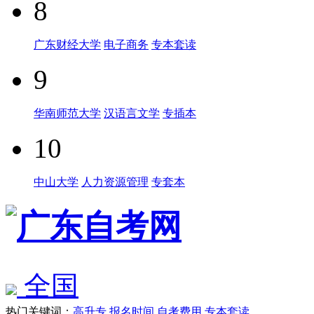
8
广东财经大学
电子商务
专本套读
9
华南师范大学
汉语言文学
专插本
10
中山大学
人力资源管理
专套本
全国
热门关键词：
高升专
报名时间
自考费用
专本套读