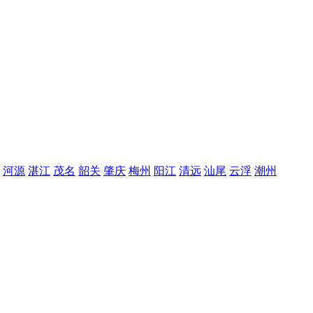
河源
湛江
茂名
韶关
肇庆
梅州
阳江
清远
汕尾
云浮
潮州