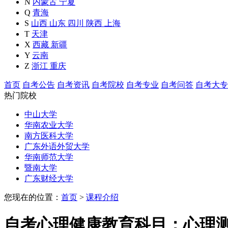
N
内蒙古
宁夏
Q
青海
S
山西
山东
四川
陕西
上海
T
天津
X
西藏
新疆
Y
云南
Z
浙江
重庆
首页
自考公告
自考资讯
自考院校
自考专业
自考问答
自考大专
热门院校
中山大学
华南农业大学
南方医科大学
广东外语外贸大学
华南师范大学
暨南大学
广东财经大学
您现在的位置：
首页
>
课程介绍
自考心理健康教育科目：心理