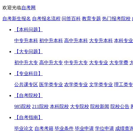
欢迎光临
自考网
自考新生报名
自考报名流程
问答百科
教育专题
热门报考院校
【本科问题】
中专升本科
初中升本科
高中升本科
大专升本科
本科专业
【大专问题】
初中升大专
高中升大专
中专升大专
大专专业
大专学费
【专业科目】
公共课专区
医学类专业
农学类专业
文学类专业
理工类专
【自考院校】
985院校
211院校
本科院校
大专院校
院校新闻
院校公告
【自考指南】
毕业论文
自考考籍
毕业条件
毕业申请
学位申请
成绩查