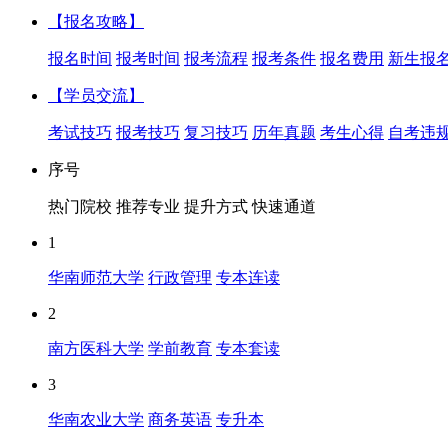
【报名攻略】
报名时间
报考时间
报考流程
报考条件
报名费用
新生报
【学员交流】
考试技巧
报考技巧
复习技巧
历年真题
考生心得
自考违
序号
热门院校
推荐专业
提升方式
快速通道
1
华南师范大学
行政管理
专本连读
2
南方医科大学
学前教育
专本套读
3
华南农业大学
商务英语
专升本