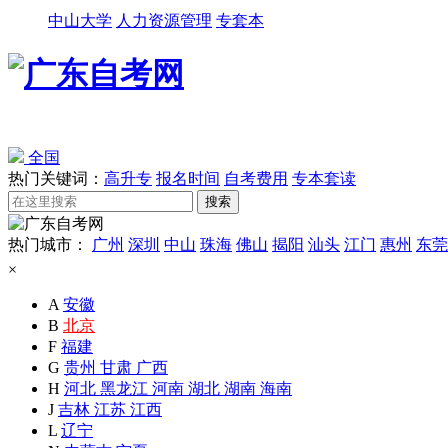
中山大学
人力资源管理
专套本
全国
热门关键词：
高升专
报名时间
自考费用
专本套读
热门城市：
广州
深圳
中山
珠海
佛山
揭阳
汕头
江门
惠州
东莞
×
A
安徽
B
北京
F
福建
G
贵州
甘肃
广西
H
河北
黑龙江
河南
湖北
湖南
海南
J
吉林
江苏
江西
L
辽宁