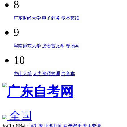
8
广东财经大学
电子商务
专本套读
9
华南师范大学
汉语言文学
专插本
10
中山大学
人力资源管理
专套本
全国
热门关键词：
高升专
报名时间
自考费用
专本套读