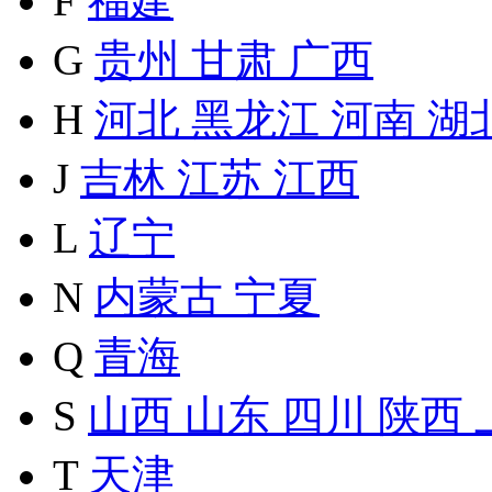
F
福建
G
贵州
甘肃
广西
H
河北
黑龙江
河南
湖
J
吉林
江苏
江西
L
辽宁
N
内蒙古
宁夏
Q
青海
S
山西
山东
四川
陕西
T
天津