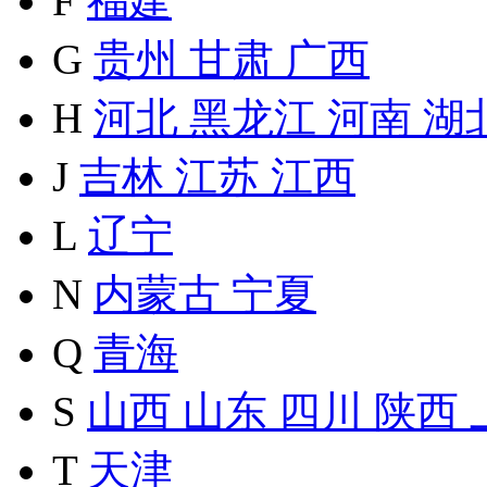
F
福建
G
贵州
甘肃
广西
H
河北
黑龙江
河南
湖
J
吉林
江苏
江西
L
辽宁
N
内蒙古
宁夏
Q
青海
S
山西
山东
四川
陕西
T
天津