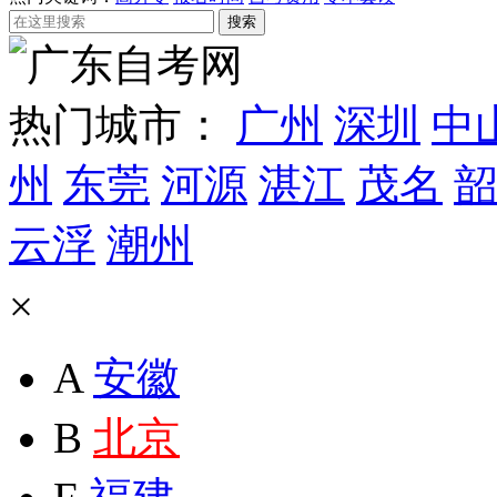
热门城市：
广州
深圳
中
州
东莞
河源
湛江
茂名
韶
云浮
潮州
×
A
安徽
B
北京