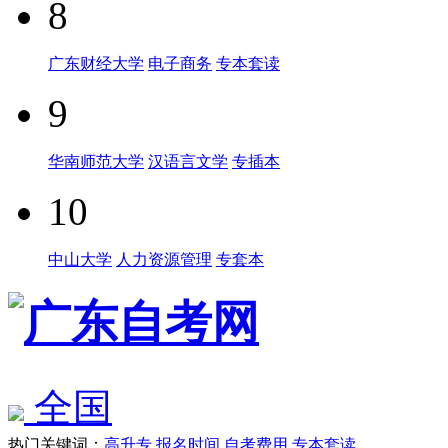
8
广东财经大学
电子商务
专本套读
9
华南师范大学
汉语言文学
专插本
10
中山大学
人力资源管理
专套本
全国
热门关键词：
高升专
报名时间
自考费用
专本套读