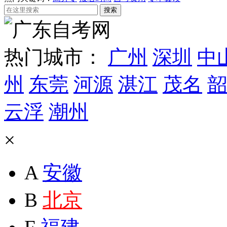
热门城市：
广州
深圳
中
州
东莞
河源
湛江
茂名
韶
云浮
潮州
×
A
安徽
B
北京