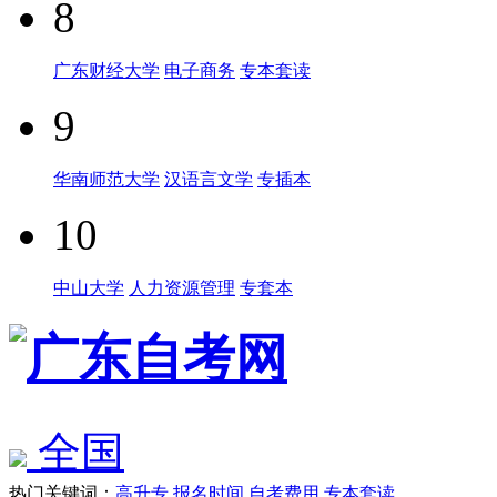
8
广东财经大学
电子商务
专本套读
9
华南师范大学
汉语言文学
专插本
10
中山大学
人力资源管理
专套本
全国
热门关键词：
高升专
报名时间
自考费用
专本套读