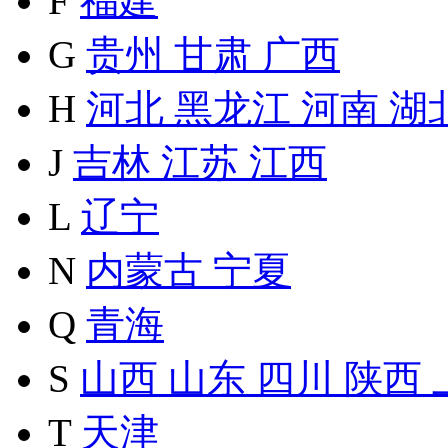
F
福建
G
贵州
甘肃
广西
H
河北
黑龙江
河南
湖
J
吉林
江苏
江西
L
辽宁
N
内蒙古
宁夏
Q
青海
S
山西
山东
四川
陕西
T
天津