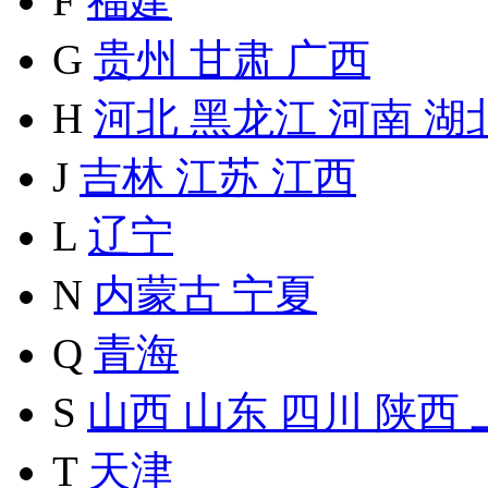
F
福建
G
贵州
甘肃
广西
H
河北
黑龙江
河南
湖
J
吉林
江苏
江西
L
辽宁
N
内蒙古
宁夏
Q
青海
S
山西
山东
四川
陕西
T
天津