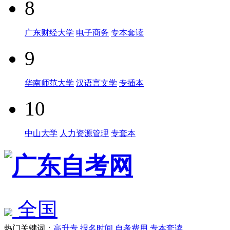
8
广东财经大学
电子商务
专本套读
9
华南师范大学
汉语言文学
专插本
10
中山大学
人力资源管理
专套本
全国
热门关键词：
高升专
报名时间
自考费用
专本套读