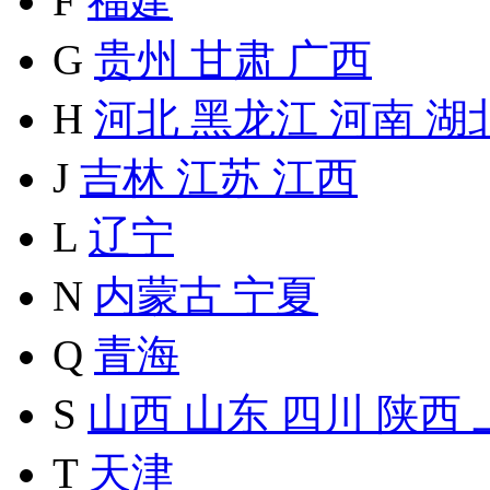
F
福建
G
贵州
甘肃
广西
H
河北
黑龙江
河南
湖
J
吉林
江苏
江西
L
辽宁
N
内蒙古
宁夏
Q
青海
S
山西
山东
四川
陕西
T
天津