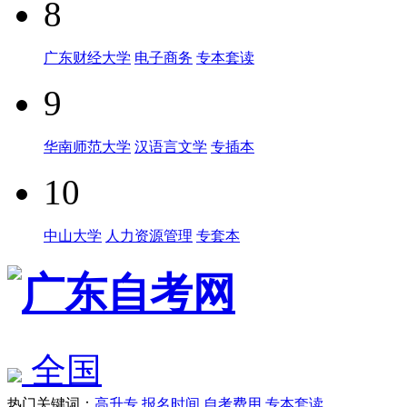
8
广东财经大学
电子商务
专本套读
9
华南师范大学
汉语言文学
专插本
10
中山大学
人力资源管理
专套本
全国
热门关键词：
高升专
报名时间
自考费用
专本套读