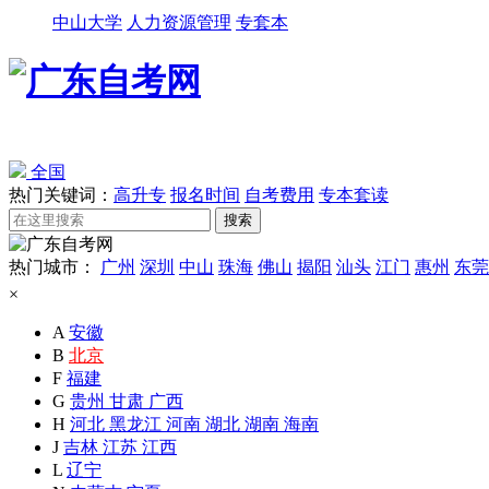
中山大学
人力资源管理
专套本
全国
热门关键词：
高升专
报名时间
自考费用
专本套读
热门城市：
广州
深圳
中山
珠海
佛山
揭阳
汕头
江门
惠州
东莞
×
A
安徽
B
北京
F
福建
G
贵州
甘肃
广西
H
河北
黑龙江
河南
湖北
湖南
海南
J
吉林
江苏
江西
L
辽宁