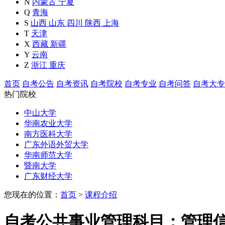
N
内蒙古
宁夏
Q
青海
S
山西
山东
四川
陕西
上海
T
天津
X
西藏
新疆
Y
云南
Z
浙江
重庆
首页
自考公告
自考资讯
自考院校
自考专业
自考问答
自考大专
热门院校
中山大学
华南农业大学
南方医科大学
广东外语外贸大学
华南师范大学
暨南大学
广东财经大学
您现在的位置：
首页
>
课程介绍
自考公共事业管理科目：管理