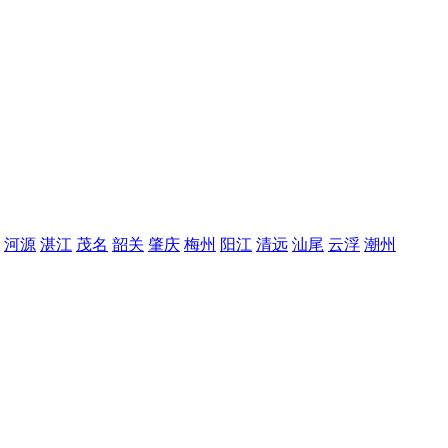
河源
湛江
茂名
韶关
肇庆
梅州
阳江
清远
汕尾
云浮
潮州