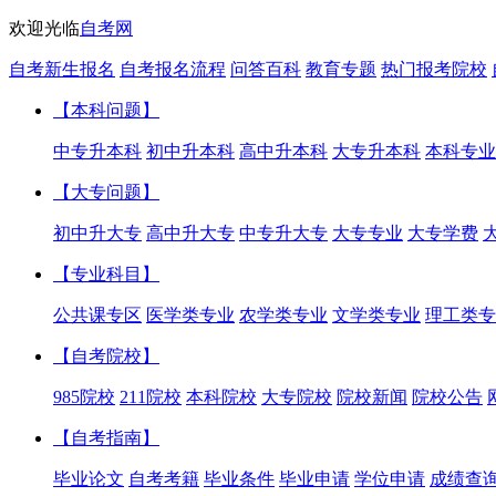
欢迎光临
自考网
自考新生报名
自考报名流程
问答百科
教育专题
热门报考院校
【本科问题】
中专升本科
初中升本科
高中升本科
大专升本科
本科专业
【大专问题】
初中升大专
高中升大专
中专升大专
大专专业
大专学费
【专业科目】
公共课专区
医学类专业
农学类专业
文学类专业
理工类专
【自考院校】
985院校
211院校
本科院校
大专院校
院校新闻
院校公告
【自考指南】
毕业论文
自考考籍
毕业条件
毕业申请
学位申请
成绩查