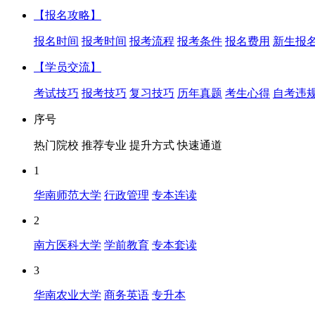
【报名攻略】
报名时间
报考时间
报考流程
报考条件
报名费用
新生报
【学员交流】
考试技巧
报考技巧
复习技巧
历年真题
考生心得
自考违
序号
热门院校
推荐专业
提升方式
快速通道
1
华南师范大学
行政管理
专本连读
2
南方医科大学
学前教育
专本套读
3
华南农业大学
商务英语
专升本