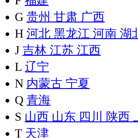
F
福建
G
贵州
甘肃
广西
H
河北
黑龙江
河南
湖
J
吉林
江苏
江西
L
辽宁
N
内蒙古
宁夏
Q
青海
S
山西
山东
四川
陕西
T
天津