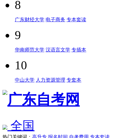
8
广东财经大学
电子商务
专本套读
9
华南师范大学
汉语言文学
专插本
10
中山大学
人力资源管理
专套本
全国
热门关键词：
高升专
报名时间
自考费用
专本套读