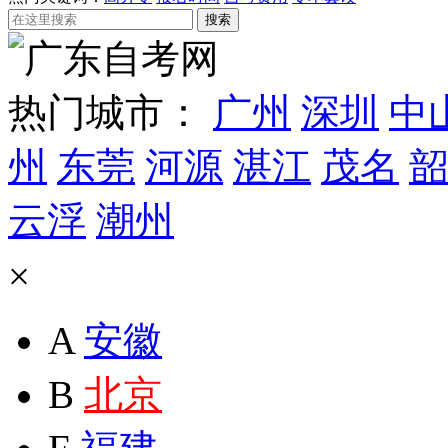
热门城市：
广州
深圳
中
州
东莞
河源
湛江
茂名
韶
云浮
潮州
×
A
安徽
B
北京