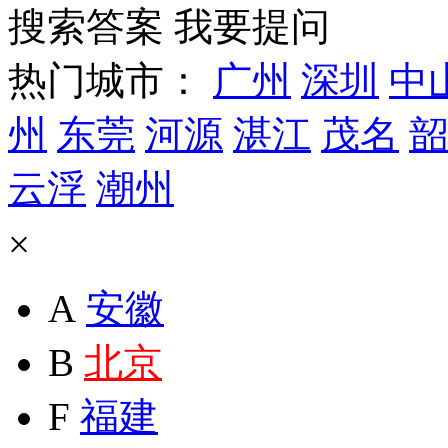
搜索答案
我要提问
热门城市：
广州
深圳
中
州
东莞
河源
湛江
茂名
韶
云浮
潮州
×
A
安徽
B
北京
F
福建