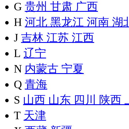
G
贵州
甘肃
广西
H
河北
黑龙江
河南
湖
J
吉林
江苏
江西
L
辽宁
N
内蒙古
宁夏
Q
青海
S
山西
山东
四川
陕西
T
天津