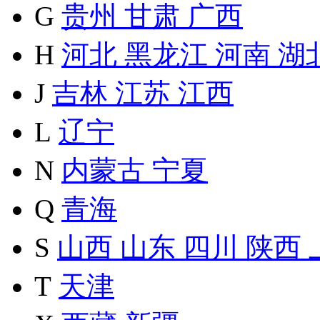
G
贵州
甘肃
广西
H
河北
黑龙江
河南
湖
J
吉林
江苏
江西
L
辽宁
N
内蒙古
宁夏
Q
青海
S
山西
山东
四川
陕西
T
天津