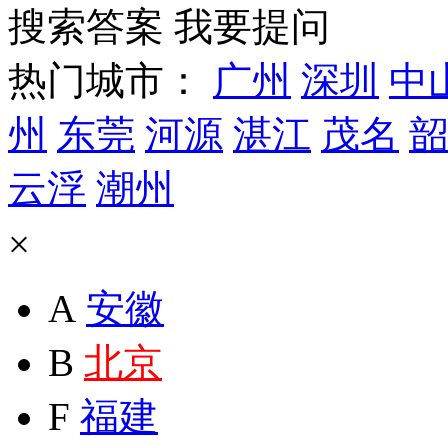
搜索答案
我要提问
热门城市：
广州
深圳
中
州
东莞
河源
湛江
茂名
韶
云浮
潮州
×
A
安徽
B
北京
F
福建