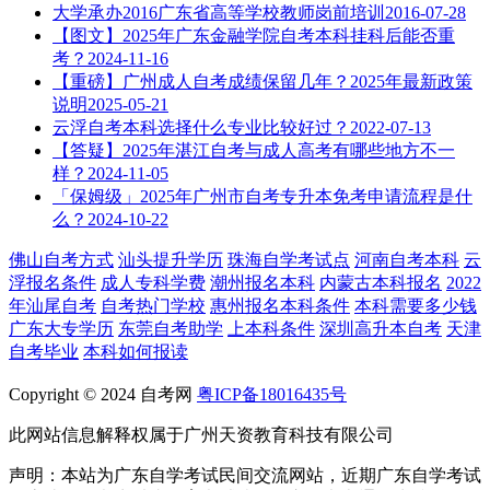
大学承办2016广东省高等学校教师岗前培训
2016-07-28
【图文】2025年广东金融学院自考本科挂科后能否重
考？
2024-11-16
【重磅】广州成人自考成绩保留几年？2025年最新政策
说明
2025-05-21
云浮自考本科选择什么专业比较好过？
2022-07-13
【答疑】2025年湛江自考与成人高考有哪些地方不一
样？
2024-11-05
「保姆级」2025年广州市自考专升本免考申请流程是什
么？
2024-10-22
佛山自考方式
汕头提升学历
珠海自学考试点
河南自考本科
云
浮报名条件
成人专科学费
潮州报名本科
内蒙古本科报名
2022
年汕尾自考
自考热门学校
惠州报名本科条件
本科需要多少钱
广东大专学历
东莞自考助学
上本科条件
深圳高升本自考
天津
自考毕业
本科如何报读
Copyright © 2024 自考网
粤ICP备18016435号
此网站信息解释权属于广州天资教育科技有限公司
声明：本站为广东自学考试民间交流网站，近期广东自学考试