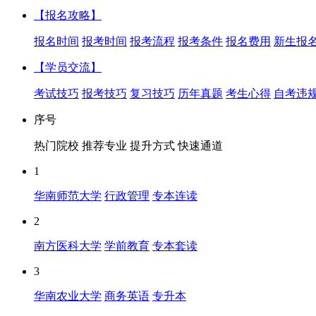
【报名攻略】
报名时间
报考时间
报考流程
报考条件
报名费用
新生报
【学员交流】
考试技巧
报考技巧
复习技巧
历年真题
考生心得
自考违
序号
热门院校
推荐专业
提升方式
快速通道
1
华南师范大学
行政管理
专本连读
2
南方医科大学
学前教育
专本套读
3
华南农业大学
商务英语
专升本