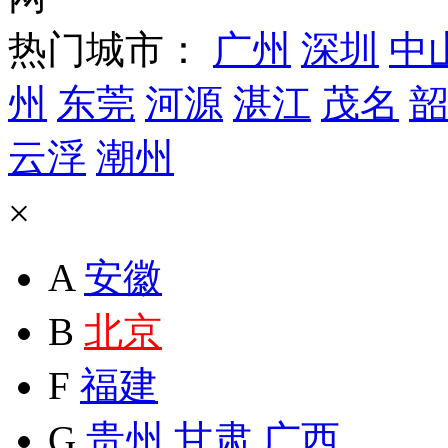
热门城市：
广州
深圳
中
州
东莞
河源
湛江
茂名
韶
云浮
潮州
×
A
安徽
B
北京
F
福建
G
贵州
甘肃
广西