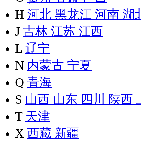
H
河北
黑龙江
河南
湖
J
吉林
江苏
江西
L
辽宁
N
内蒙古
宁夏
Q
青海
S
山西
山东
四川
陕西
T
天津
X
西藏
新疆