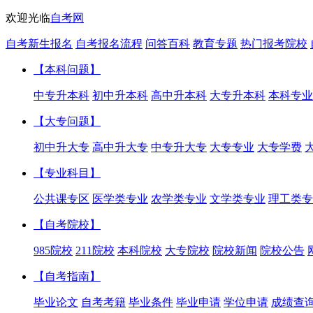
欢迎光临
自考网
自考新生报名
自考报名流程
问答百科
教育专题
热门报考院校
【本科问题】
中专升本科
初中升本科
高中升本科
大专升本科
本科专业
【大专问题】
初中升大专
高中升大专
中专升大专
大专专业
大专学费
【专业科目】
公共课专区
医学类专业
农学类专业
文学类专业
理工类专
【自考院校】
985院校
211院校
本科院校
大专院校
院校新闻
院校公告
【自考指南】
毕业论文
自考考籍
毕业条件
毕业申请
学位申请
成绩查