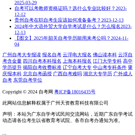
2025-03-29
自考可以考教师资格证吗？选什么专业比较好？
2023-
12-12
贵州自考在职自考生应该如何准备备考？
2023-12-13
2024年中大语外贸大学自学考试是什么？怎么报名
2023-
12-13
【图文】2025年韶关自考学历能用来考公吗？
2024-11-
04
广州自考大专报读
报名自考
云浮电大报名
佛山读本科
云浮自
考含金量
四川自考本科报名
上海本科报名
江门大学专科
高中
学历提升
揭阳自考收费标准
辽宁自考大专
中山考专科条件
肇
庆报本科
北京自考函授
广西自考难吗
湖北大专学历
广外成人
自考
东莞自考学位
Copyright © 2024 自考网
粤ICP备18016435号
此网站信息解释权属于广州天资教育科技有限公司
声明：本站为广东自学考试民间交流网站，近期广东自学考试
动态请各位考生以省教育考试院、各市自考办通知为准。