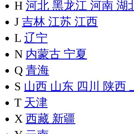
H
河北
黑龙江
河南
湖
J
吉林
江苏
江西
L
辽宁
N
内蒙古
宁夏
Q
青海
S
山西
山东
四川
陕西
T
天津
X
西藏
新疆