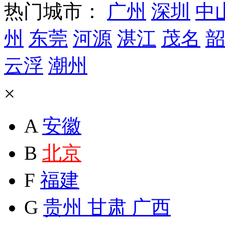
热门城市：
广州
深圳
中
州
东莞
河源
湛江
茂名
韶
云浮
潮州
×
A
安徽
B
北京
F
福建
G
贵州
甘肃
广西