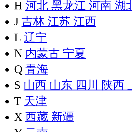
H
河北
黑龙江
河南
湖
J
吉林
江苏
江西
L
辽宁
N
内蒙古
宁夏
Q
青海
S
山西
山东
四川
陕西
T
天津
X
西藏
新疆