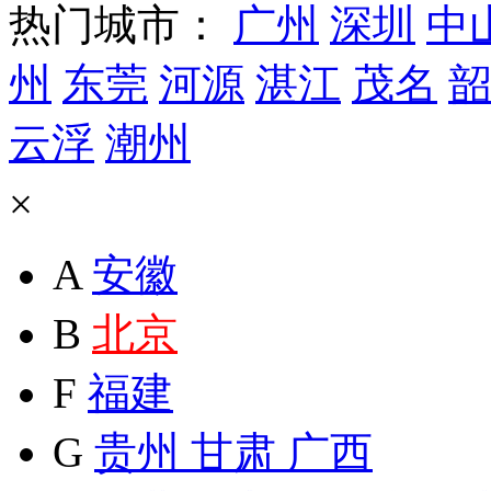
热门城市：
广州
深圳
中
州
东莞
河源
湛江
茂名
韶
云浮
潮州
×
A
安徽
B
北京
F
福建
G
贵州
甘肃
广西