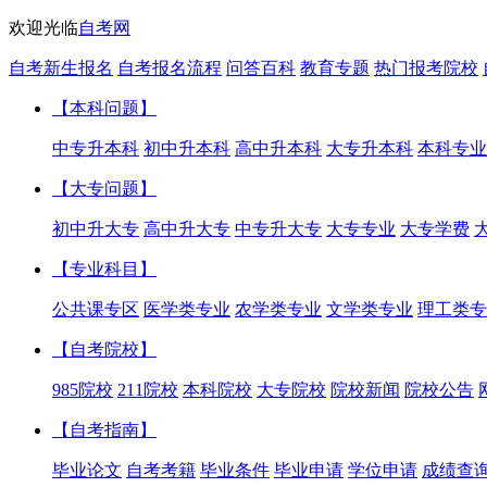
欢迎光临
自考网
自考新生报名
自考报名流程
问答百科
教育专题
热门报考院校
【本科问题】
中专升本科
初中升本科
高中升本科
大专升本科
本科专业
【大专问题】
初中升大专
高中升大专
中专升大专
大专专业
大专学费
【专业科目】
公共课专区
医学类专业
农学类专业
文学类专业
理工类专
【自考院校】
985院校
211院校
本科院校
大专院校
院校新闻
院校公告
【自考指南】
毕业论文
自考考籍
毕业条件
毕业申请
学位申请
成绩查