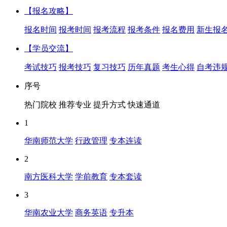
【报名攻略】
报名时间
报考时间
报考流程
报考条件
报名费用
新生报
【学员交流】
考试技巧
报考技巧
复习技巧
历年真题
考生心得
自考违
序号
热门院校
推荐专业
提升方式
快速通道
1
华南师范大学
行政管理
专本连读
2
南方医科大学
学前教育
专本套读
3
华南农业大学
商务英语
专升本