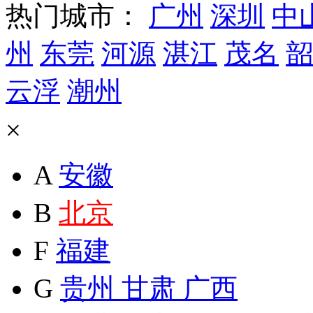
热门城市：
广州
深圳
中
州
东莞
河源
湛江
茂名
韶
云浮
潮州
×
A
安徽
B
北京
F
福建
G
贵州
甘肃
广西