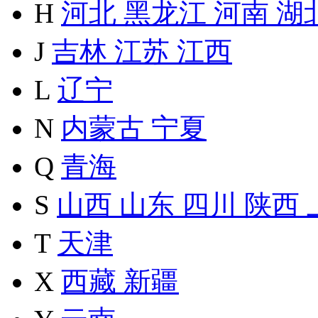
H
河北
黑龙江
河南
湖
J
吉林
江苏
江西
L
辽宁
N
内蒙古
宁夏
Q
青海
S
山西
山东
四川
陕西
T
天津
X
西藏
新疆