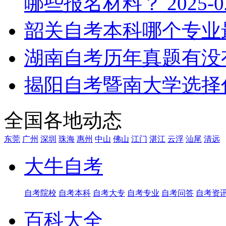
哪些报名材料？
2025-0
韶关自考本科哪个专业
湖南自考历年真题有没
揭阳自考暨南大学选择
全国各地动态
东莞
广州
深圳
珠海
惠州
中山
佛山
江门
湛江
云浮
汕尾
清远
大牛自考
自考院校
自考本科
自考大专
自考专业
自考问答
自考资
百科大全