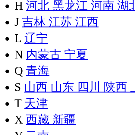
H
河北
黑龙江
河南
湖
J
吉林
江苏
江西
L
辽宁
N
内蒙古
宁夏
Q
青海
S
山西
山东
四川
陕西
T
天津
X
西藏
新疆