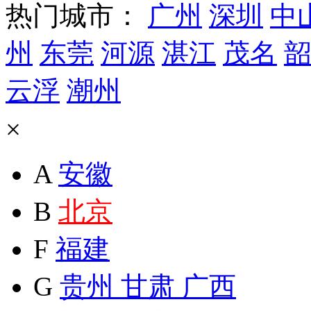
热门城市：
广州
深圳
中
州
东莞
河源
湛江
茂名
韶
云浮
潮州
×
A
安徽
B
北京
F
福建
G
贵州
甘肃
广西