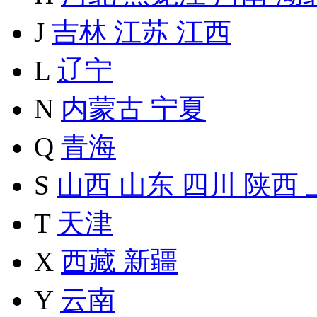
J
吉林
江苏
江西
L
辽宁
N
内蒙古
宁夏
Q
青海
S
山西
山东
四川
陕西
T
天津
X
西藏
新疆
Y
云南