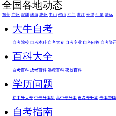
全国各地动态
东莞
广州
深圳
珠海
惠州
中山
佛山
江门
湛江
云浮
汕尾
清远
大牛自考
自考院校
自考本科
自考大专
自考专业
自考问答
自考资
百科大全
自考百科
成考百科
远程百科
夜校百科
学历问题
初中升大专
中专升本科
高中专升本
自考专升本
专本套读
自考指南