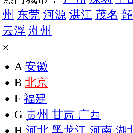
州
东莞
河源
湛江
茂名
韶
云浮
潮州
×
A
安徽
B
北京
F
福建
G
贵州
甘肃
广西
H
河北
黑龙江
河南
湖