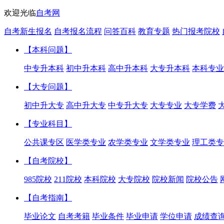
欢迎光临
自考网
自考新生报名
自考报名流程
问答百科
教育专题
热门报考院校
【本科问题】
中专升本科
初中升本科
高中升本科
大专升本科
本科专业
【大专问题】
初中升大专
高中升大专
中专升大专
大专专业
大专学费
【专业科目】
公共课专区
医学类专业
农学类专业
文学类专业
理工类专
【自考院校】
985院校
211院校
本科院校
大专院校
院校新闻
院校公告
【自考指南】
毕业论文
自考考籍
毕业条件
毕业申请
学位申请
成绩查