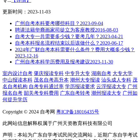
专...
【详情】
更新时间：2023-11-03
广州自考本科要考哪些科目？
2023-09-04
聘请法籍华裔画家司徒立为客座教授
2016-08-03
自考大专一共需要多少钱？要考几年？
2023-04-21
自考本科报名流程结束以后该做什么？
2020-06-17
2024年广财自考本科需要什么条件？费用大概多少钱？
2023-12-16
广州自考本科学历费用及报考建议
2023-11-30
室内设计自考
肇庆报读专科
中专升大专
湖南自考
大专大学
中山报读本科
茂名自考高升本
潮州大专报读
汕头成人专科
茂
名自考机构
自考专科通过率
学历报读要求
云浮报读大专
广州
报名自考
韶关考专科费用
广东自考转考
潮州报读大专
广州如
何提升学历
Copyright © 2024 自考网
粤ICP备18016435号
此网站信息解释权属于广州天资教育科技有限公司
声明：本站为广东自学考试民间交流网站，近期广东自学考试