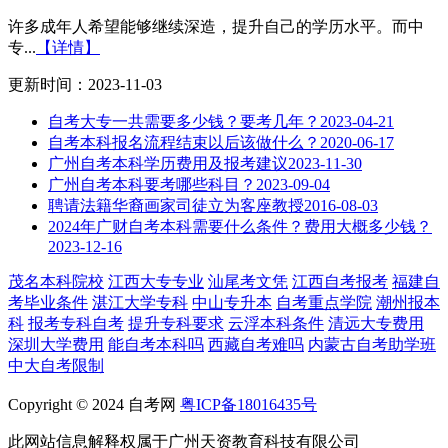
许多成年人希望能够继续深造，提升自己的学历水平。而中
专...
【详情】
更新时间：2023-11-03
自考大专一共需要多少钱？要考几年？
2023-04-21
自考本科报名流程结束以后该做什么？
2020-06-17
广州自考本科学历费用及报考建议
2023-11-30
广州自考本科要考哪些科目？
2023-09-04
聘请法籍华裔画家司徒立为客座教授
2016-08-03
2024年广财自考本科需要什么条件？费用大概多少钱？
2023-12-16
茂名本科院校
江西大专专业
汕尾考文凭
江西自考报考
福建自
考毕业条件
湛江大学专科
中山专升本
自考重点学院
潮州报本
科
报考专科自考
提升专科要求
云浮本科条件
清远大专费用
深圳大学费用
能自考本科吗
西藏自考难吗
内蒙古自考助学班
中大自考限制
Copyright © 2024 自考网
粤ICP备18016435号
此网站信息解释权属于广州天资教育科技有限公司