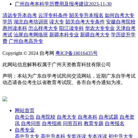
广州自考本科学历费用及报考建议
2023-11-30
清远专升本自考
云浮专科条件
韶关专升本报名
如何自考大专
学历
湖北自考培训班
读大专
韶关自考大专条件
安徽自考院校
惠州读本科
怎么样考大专
阳江读专科
华农大专专业
天津自考
考试
汕尾自考网络班
新疆本科专业
新疆自考大专
学历提升学
费
广州自考高升专
Copyright © 2024 自考网
粤ICP备18016435号
此网站信息解释权属于广州天资教育科技有限公司
声明：本站为广东自学考试民间交流网站，近期广东自学考试
动态请各位考生以省教育考试院、各市自考办通知为准。
网站首页
自考公告
自考院校
自考大专
自考本科
自考试题
自考资
讯
自考问答
自考指南
问答百科
教育专题
自考报名
自考专业
高中升大专
高中升本科
专套连读
专本连读
初中升大专