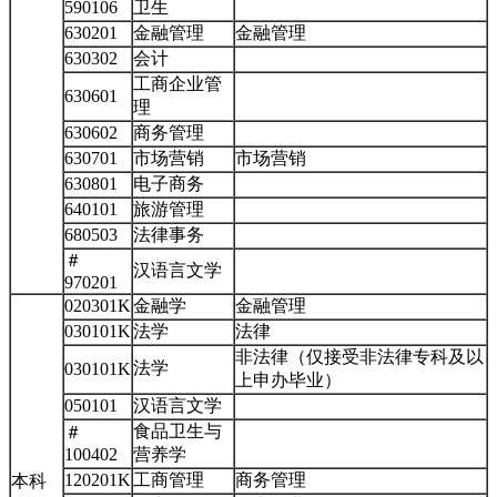
590106
卫生
630201
金融管理
金融管理
630302
会计
工商企业管
630601
理
630602
商务管理
630701
市场营销
市场营销
630801
电子商务
640101
旅游管理
680503
法律事务
＃
汉语言文学
970201
020301K
金融学
金融管理
030101K
法学
法律
非法律（仅接受非法律专科及以
法学
030101K
上申办毕业）
050101
汉语言文学
食品卫生与
＃
100402
营养学
120201K
工商管理
商务管理
本科