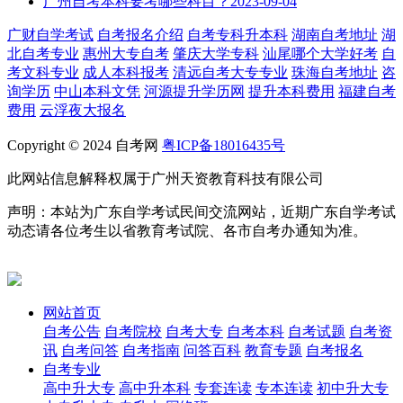
广州自考本科要考哪些科目？
2023-09-04
广财自学考试
自考报名介绍
自考专科升本科
湖南自考地址
湖
北自考专业
惠州大专自考
肇庆大学专科
汕尾哪个大学好考
自
考文科专业
成人本科报考
清远自考大专专业
珠海自考地址
咨
询学历
中山本科文凭
河源提升学历网
提升本科费用
福建自考
费用
云浮夜大报名
Copyright © 2024 自考网
粤ICP备18016435号
此网站信息解释权属于广州天资教育科技有限公司
声明：本站为广东自学考试民间交流网站，近期广东自学考试
动态请各位考生以省教育考试院、各市自考办通知为准。
网站首页
自考公告
自考院校
自考大专
自考本科
自考试题
自考资
讯
自考问答
自考指南
问答百科
教育专题
自考报名
自考专业
高中升大专
高中升本科
专套连读
专本连读
初中升大专