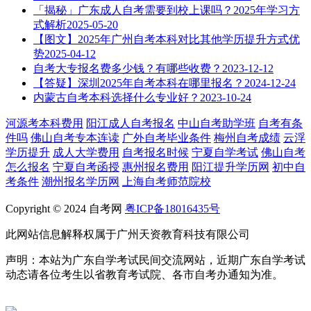
「揭秘」广东成人自考需要到校上课吗？2025年学习方
式解析
2025-05-20
【图文】2025年广州自考本科对比其他学历提升方式优
势
2025-04-12
自考大专报名费多少钱？有哪些收费？
2023-12-12
【答疑】深圳2025年自考本科在哪里报名？
2024-12-24
内蒙古自考本科选择什么专业好？
2023-10-24
河源考本科费用
阳江成人自考报名
中山自考助学班
自考有条
件吗
佛山自考专本连读
广外自考毕业条件
梅州自考成绩
云浮
学历提升
成人大学费用
自考报名时候
宁夏自学考试
佛山自考
怎么报名
宁夏自考函授
惠州报名费用
阳江提升学历网
初中自
考条件
潮州报名学历网
上海自考师范院校
Copyright © 2024 自考网
粤ICP备18016435号
此网站信息解释权属于广州天资教育科技有限公司
声明：本站为广东自学考试民间交流网站，近期广东自学考试
动态请各位考生以省教育考试院、各市自考办通知为准。