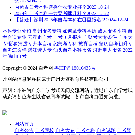
势
2025-04-12
内蒙古自考本科选择什么专业好？
2023-10-24
2024年自考本科一共要考哪几科？
2023-12-22
【答疑】深圳2025年自考本科在哪里报名？
2024-12-24
本科专业介绍
潮州报考专科
如何拿专科学历
成人报名本科
自
考合适专业
云浮市自考
自考10月报名
广财考大专条件
广东大
专报读
清远专升本自考
韶关考专科
教育自考
肇庆自考初升专
自考怎么样
湛江读大专
汕头自考本科报名
河源电大报名
2022
年佛山自考
Copyright © 2024 自考网
粤ICP备18016435号
此网站信息解释权属于广州天资教育科技有限公司
声明：本站为广东自学考试民间交流网站，近期广东自学考试
动态请各位考生以省教育考试院、各市自考办通知为准。
网站首页
自考公告
自考院校
自考大专
自考本科
自考试题
自考资