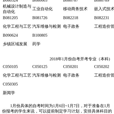
B080324
B080603
B080787
B080789
机械设计制造与
工业自动化
移动商务技术
嵌入式技
自动化
B081205
B081726
B082218
B082231
化学工程与工艺
汽车维修与检测
电子政务
工程造价
B090624
B100805
乡镇区域发展
药学
2018年1月份自考开考专业（本科)
C050105
C050125
C050201
C050202
化学工程与工艺
汽车维修与检测
电子政务
工程造价
C050305
新闻学
1月份具体的自考时间为1月6日~1月7日，对于准备在1月
份报考的学生来说，可以提前制定学习计划，安排具体科目的