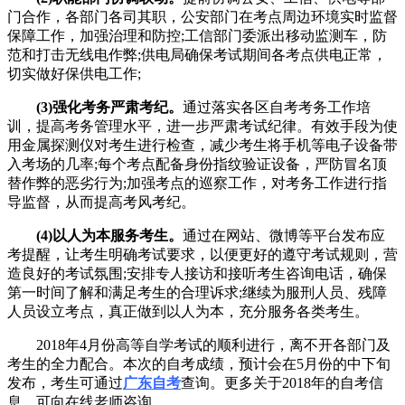
门合作，各部门各司其职，公安部门在考点周边环境实时监督
保障工作，加强治理和防控;工信部门委派出移动监测车，防
范和打击无线电作弊;供电局确保考试期间各考点供电正常，
切实做好保供电工作;
(3)强化考务严肃考纪。
通过落实各区自考考务工作培
训，提高考务管理水平，进一步严肃考试纪律。有效手段为使
用金属探测仪对考生进行检查，减少考生将手机等电子设备带
入考场的几率;每个考点配备身份指纹验证设备，严防冒名顶
替作弊的恶劣行为;加强考点的巡察工作，对考务工作进行指
导监督，从而提高考风考纪。
(4)以人为本服务考生。
通过在网站、微博等平台发布应
考提醒，让考生明确考试要求，以便更好的遵守考试规则，营
造良好的考试氛围;安排专人接访和接听考生咨询电话，确保
第一时间了解和满足考生的合理诉求;继续为服刑人员、残障
人员设立考点，真正做到以人为本，充分服务各类考生。
2018年4月份高等自学考试的顺利进行，离不开各部门及
考生的全力配合。本次的自考成绩，预计会在5月份的中下旬
发布，考生可通过
广东自考
查询。更多关于2018年的自考信
息，可向在线老师咨询。