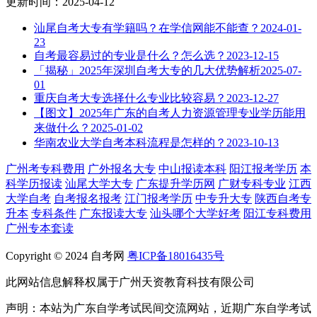
更新时间：2025-04-12
汕尾自考大专有学籍吗？在学信网能不能查？
2024-01-
23
自考最容易过的专业是什么？怎么选？
2023-12-15
「揭秘」2025年深圳自考大专的几大优势解析
2025-07-
01
重庆自考大专选择什么专业比较容易？
2023-12-27
【图文】2025年广东的自考人力资源管理专业学历能用
来做什么？
2025-01-02
华南农业大学自考本科流程是怎样的？
2023-10-13
广州考专科费用
广外报名大专
中山报读本科
阳江报考学历
本
科学历报读
汕尾大学大专
广东提升学历网
广财专科专业
江西
大学自考
自考报名报考
江门报考学历
中专升大专
陕西自考专
升本
专科条件
广东报读大专
汕头哪个大学好考
阳江专科费用
广州专本套读
Copyright © 2024 自考网
粤ICP备18016435号
此网站信息解释权属于广州天资教育科技有限公司
声明：本站为广东自学考试民间交流网站，近期广东自学考试