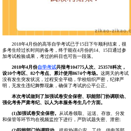
2018年4月份的高等自学考试已于15日下午顺利结束，很
多考生经过长时间的备考，终于能在4月份的14、15日通过参
加考试检验成果，考过的科目也可告一段落。
2018年4月份
自学考试
共报考104775人次、253578科次，
设10个考区、82个考点、累计使用8674个考场。
这两天的考试
没有发生突发状况，过程安全平稳，学校组织严密，纪律严
明，无发生违纪舞弊现象，确保了考试的公平公正。
本次考试做到了加强试卷安全保密、职能部门协调联动、
强化考务严肃考纪、以人为本服务考生几个方面。
(1)加强试卷安全保密。
从试卷领取、运送、存放、分发
和保管等环节均在视频监控下进行，严防试题失密、泄密;
(2)职能部门协调联动。
提前协调公安、工信、供电等部