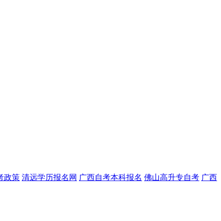
考政策
清远学历报名网
广西自考本科报名
佛山高升专自考
广西