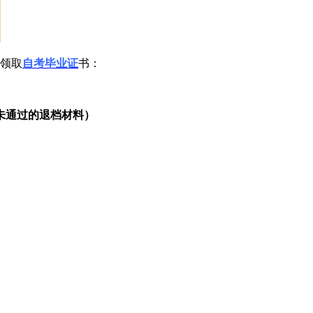
明领取
自考毕业证
书：
未通过的退档材料）