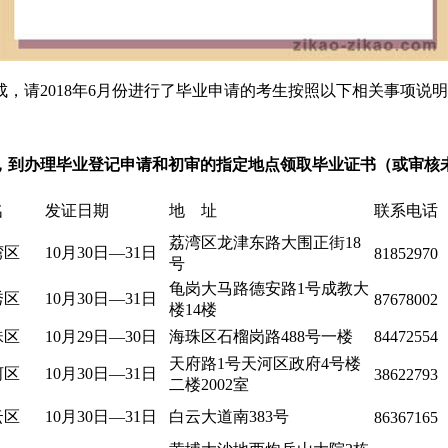
，请2018年6月份进行了毕业申请的考生按照以下相关事项说
，到办理毕业登记申请和初审的指定地点领取毕业证书（或审核
名
发证日期
地 址
联系电话
荔湾区龙津东路大围正街18
湾区
10月30日—31日
81852970
号
龟岗大马路德安路1号成教大
秀区
10月30日—31日
87678002
楼14楼
珠区
10月29日—30日
海珠区石榴岗路488号一楼
84472554
天府路1号天河区政府4号楼
河区
10月30日—31日
38622793
二楼2002室
云区
10月30日—31日
白云大道南383号
86367165