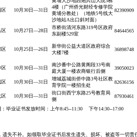
黄埔大沙地西炮兵山大院3栋
4楼（广州侨光财经专修学院
埔区
10月30日—31日
82390909
黄埔分教处）（地铁5号线大
沙地站A出口斜对面）
市桥街清河东路319号区政府
禺区
10月27日—28日
84644565
东副楼529室
新华街公益大道区政府综合
都区
10月25日—26日
36898748
大楼7楼
南沙番中公路黄阁段33号南
沙区
10月30日—31日
39050023
庭大厦一楼农商银行后侧
增城荔城街侨中路3号社区教
城区
10月30日—31日
82636156
育学院一楼招生处
街口街西宁东路25号教育局
化区
10月30日—31日
87930461
侧
：毕业证书发放时间：上午8:45--11:30
下午14:30--17:00
遗失不补。如领取毕业证书后发生遗失、损坏、被盗等一切责任