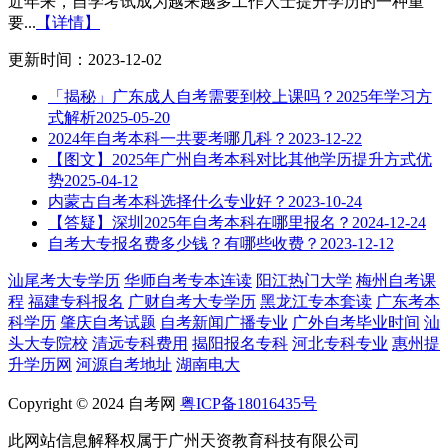
近年来，自学考试成为越来越多工作人士提升学历的一种重
要...
【详情】
更新时间：2023-12-02
「揭秘」广东成人自考需要到校上课吗？2025年学习方
式解析
2025-05-20
2024年自考本科一共要考哪几科？
2023-12-22
【图文】2025年广州自考本科对比其他学历提升方式优
势
2025-04-12
内蒙古自考本科选择什么专业好？
2023-10-24
【答疑】深圳2025年自考本科在哪里报名？
2024-12-24
自考大专报名费多少钱？有哪些收费？
2023-12-12
汕尾考大专学历
华师自考专本连读
阳江热门大学
梅州自考课
程
福建专科报名
广财自考大专学历
黑龙江专本套读
广东考本
科学历
肇庆自考试题
自考新闻广播专业
广外自考毕业时间
汕
头大专院校
清远专科费用
揭阳报名专科
河北专科专业
惠州提
升学历网
河源自考地址
湖南电大
Copyright © 2024 自考网
粤ICP备18016435号
此网站信息解释权属于广州天资教育科技有限公司