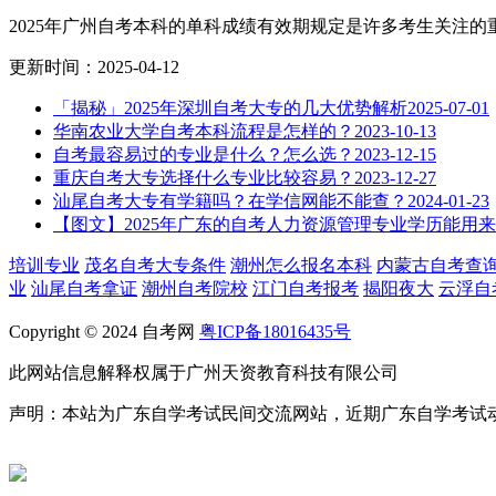
2025年广州自考本科的单科成绩有效期规定是许多考生关注的重.
更新时间：2025-04-12
「揭秘」2025年深圳自考大专的几大优势解析
2025-07-01
华南农业大学自考本科流程是怎样的？
2023-10-13
自考最容易过的专业是什么？怎么选？
2023-12-15
重庆自考大专选择什么专业比较容易？
2023-12-27
汕尾自考大专有学籍吗？在学信网能不能查？
2024-01-23
【图文】2025年广东的自考人力资源管理专业学历能用
培训专业
茂名自考大专条件
潮州怎么报名本科
内蒙古自考查
业
汕尾自考拿证
潮州自考院校
江门自考报考
揭阳夜大
云浮自
Copyright © 2024 自考网
粤ICP备18016435号
此网站信息解释权属于广州天资教育科技有限公司
声明：本站为广东自学考试民间交流网站，近期广东自学考试