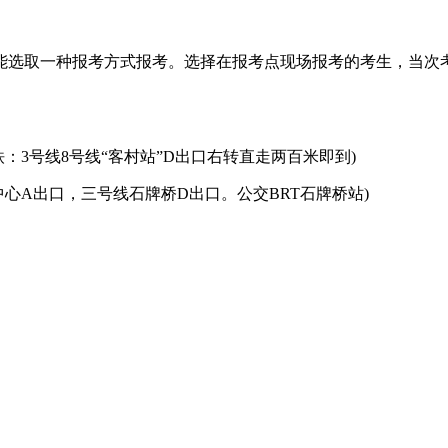
取一种报考方式报考。选择在报考点现场报考的考生，当次考
铁：3号线8号线“客村站”D出口右转直走两百米即到)
中心A出口，三号线石牌桥D出口。公交BRT石牌桥站)