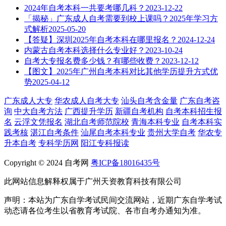
2024年自考本科一共要考哪几科？
2023-12-22
「揭秘」广东成人自考需要到校上课吗？2025年学习方
式解析
2025-05-20
【答疑】深圳2025年自考本科在哪里报名？
2024-12-24
内蒙古自考本科选择什么专业好？
2023-10-24
自考大专报名费多少钱？有哪些收费？
2023-12-12
【图文】2025年广州自考本科对比其他学历提升方式优
势
2025-04-12
广东成人大专
华农成人自考大专
汕头自考含金量
广东自考咨
询
中大自考方法
广西提升学历
新疆自考机构
自考本科招生报
名
云浮文凭报名
湖北自考师范院校
青海本科专业
自考本科实
践考核
湛江自考条件
汕尾自考本科专业
贵州大学自考
华农专
升本自考
专科学历网
阳江专科报读
Copyright © 2024 自考网
粤ICP备18016435号
此网站信息解释权属于广州天资教育科技有限公司
声明：本站为广东自学考试民间交流网站，近期广东自学考试
动态请各位考生以省教育考试院、各市自考办通知为准。