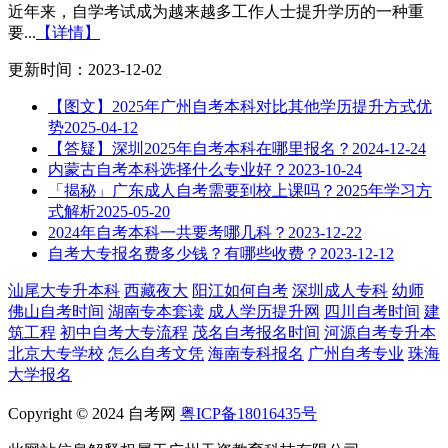
近年来，自学考试成为越来越多工作人士提升学历的一种重
要...
【详情】
更新时间：2023-12-02
【图文】2025年广州自考本科对比其他学历提升方式优
势
2025-04-12
【答疑】深圳2025年自考本科在哪里报名？
2024-12-24
内蒙古自考本科选择什么专业好？
2023-10-24
「揭秘」广东成人自考需要到校上课吗？2025年学习方
式解析
2025-05-20
2024年自考本科一共要考哪几科？
2023-12-22
自考大专报名费多少钱？有哪些收费？
2023-12-12
汕尾大专升本科
西藏夜大
阳江如何自考
深圳成人专科
幼师
佛山自考时间
湖南专本套读
成人学历提升网
四川自考时间
建
筑工程
初中自考大专流程
茂名自考报名时间
河源自考专升本
北京大专学校
怎么自考文凭
海南专科报名
广州自考专业
珠海
大学报名
Copyright © 2024 自考网
粤ICP备18016435号