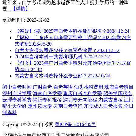
近年来，自学考试成为越来越多工作人士提升学历的一种重
要...
【详情】
更新时间：2023-12-02
【答疑】深圳2025年自考本科在哪里报名？
2024-12-24
「揭秘」广东成人自考需要到校上课吗？2025年学习方
式解析
2025-05-20
自考大专报名费多少钱？有哪些收费？
2023-12-12
2024年自考本科一共要考哪几科？
2023-12-22
【图文】2025年广州自考本科对比其他学历提升方式优
势
2025-04-12
内蒙古自考本科选择什么专业好？
2023-10-24
初中自考时间
广财自考
自考英语
汕头本科费用
珠海自考科目
潮州自考学费
海南自考学费
重庆自考本科学费
韶关学历报名
云浮专科学费
揭阳专科报考
深圳专升本流程
内蒙古自考
江门
哪个大学好
惠州读大专
云南自考查询
东莞成人自考报名
全日
制本科
Copyright © 2024 自考网
粤ICP备18016435号
此网站信息解释权属于广州天资教育科技有限公司