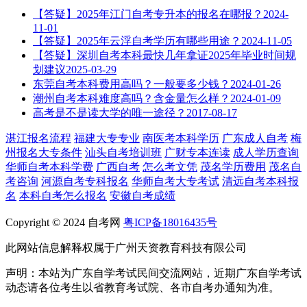
【答疑】2025年江门自考专升本的报名在哪报？
2024-
11-01
【答疑】2025年云浮自考学历有哪些用途？
2024-11-05
【答疑】深圳自考本科最快几年拿证2025年毕业时间规
划建议
2025-03-29
东莞自考本科费用高吗？一般要多少钱？
2024-01-26
潮州自考本科难度高吗？含金量怎么样？
2024-01-09
高考是不是读大学的唯一途径？
2017-08-17
湛江报名流程
福建大专专业
南医考本科学历
广东成人自考
梅
州报名大专条件
汕头自考培训班
广财专本连读
成人学历查询
华师自考本科学费
广西自考
怎么考文凭
茂名学历费用
茂名自
考咨询
河源自考专科报名
华师自考大专考试
清远自考本科报
名
本科自考怎么报名
安徽自考成绩
Copyright © 2024 自考网
粤ICP备18016435号
此网站信息解释权属于广州天资教育科技有限公司
声明：本站为广东自学考试民间交流网站，近期广东自学考试
动态请各位考生以省教育考试院、各市自考办通知为准。