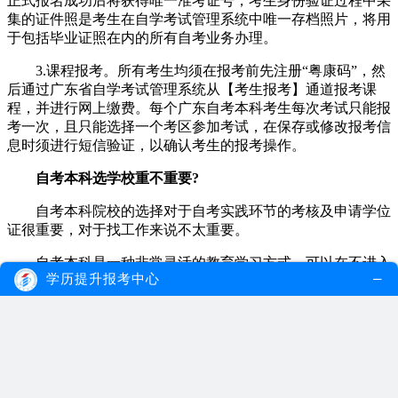
正式报名成功后将获得唯一准考证号，考生身份验证过程中采
集的证件照是考生在自学考试管理系统中唯一存档照片，将用
于包括毕业证照在内的所有自考业务办理。
3.课程报考。所有考生均须在报考前先注册“粤康码”，然
后通过广东省自学考试管理系统从【考生报考】通道报考课
程，并进行网上缴费。每个广东自考本科考生每次考试只能报
考一次，且只能选择一个考区参加考试，在保存或修改报考信
息时须进行短信验证，以确认考生的报考操作。
自考本科选学校重不重要?
自考本科院校的选择对于自考实践环节的考核及申请学位
证很重要，对于找工作来说不太重要。
自考本科是一种非常灵活的教育学习方式，可以在不进入
学历提升报考中心
传统大学的情况下获得学士学位。在选择自考本科之前是否需
要选择学校这一问题上，取决于考生追求的目标和希望从学习
中获得的体验。
如果对名校学位的认可性比较感兴趣，那么选择一所受认
可的学校可能会更好。如果更注重知识本身而不是名校学历，
并且相信学习的东西比学校的名气更重要。那么考生可以依据