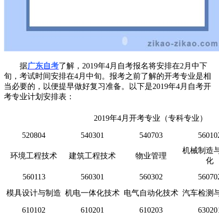
据
广东自考
了解，2019年4月自考报名将安排在2月中下
旬，考试时间安排在4月中旬。报考之前了解的开考专业是相
当必要的，以便提早做好复习准备。以下是2019年4月自考开
考专业计划安排表：
2019
年
4
月开考专业（专科专业）
520804
540301
540703
56010
机械制造
环境工程技术
建筑工程技术
物业管理
化
560113
560301
560302
56070
模具设计与制造
机电一体化技术
电气自动化技术
汽车检测
610102
610201
610203
63020