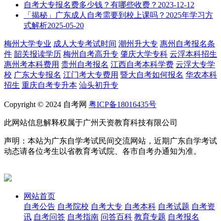
自考大专报名费多少钱？有哪些收费？
2023-12-12
「揭秘」广东成人自考需要到校上课吗？2025年学习方
式解析
2025-05-20
梅州大学专业
成人大专考试时间
潮州升大专
惠州自考报名条
件
韶关报读学历
梅州自考高升专
肇庆大学专科
云浮本科招生
惠州考本科费用
贵州自考报名
江西自考本科学费
云浮大专学
校
广东大专报名
江门考大专费用
暨大自考如何报名
华农本科
招生
重庆自考专升本
汕头初升专
Copyright © 2024 自考网
粤ICP备18016435号
此网站信息解释权属于广州天资教育科技有限公司
声明：本站为广东自学考试民间交流网站，近期广东自学考试
动态请各位考生以省教育考试院、各市自考办通知为准。
网站首页
自考公告
自考院校
自考大专
自考本科
自考试题
自考资
讯
自考问答
自考指南
问答百科
教育专题
自考报名