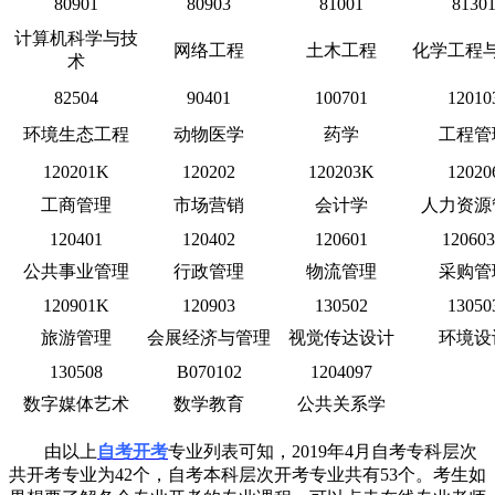
80901
80903
81001
8130
计算机科学与技
网络工程
土木工程
化学工程
术
82504
90401
100701
12010
环境生态工程
动物医学
药学
工程管
120201K
120202
120203K
12020
工商管理
市场营销
会计学
人力资源
120401
120402
120601
12060
公共事业管理
行政管理
物流管理
采购管
120901K
120903
130502
13050
旅游管理
会展经济与管理
视觉传达设计
环境设
130508
B070102
1204097
数字媒体艺术
数学教育
公共关系学
由以上
自考开考
专业列表可知，2019年4月自考专科层次
共开考专业为42个，自考本科层次开考专业共有53个。考生如