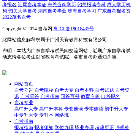
考报名
汕尾自考拿证
东莞咨询学历
韶关报读专科
成人学历机
构
韶关大学自考
湖南自考毕业
珠海自考学习
广东自考报名费
2022茂名自考
Copyright © 2024 自考网
粤ICP备18016435号
此网站信息解释权属于广州天资教育科技有限公司
声明：本站为广东自学考试民间交流网站，近期广东自学考试
动态请各位考生以省教育考试院、各市自考办通知为准。
网站首页
自考公告
自考院校
自考大专
自考本科
自考试题
自考资
讯
自考问答
自考指南
问答百科
教育专题
自考报名
自考专业
高中升大专
高中升本科
专套连读
专本连读
初中升大专
中专升大专
专升本
网络班
自考指南
报考指南
报考须知
学位办理
毕业办理
考籍更正
违规处