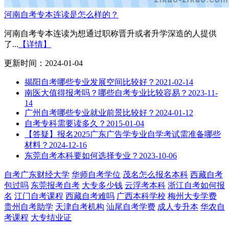
河南自考专本连读是怎么样的？
河南自考专本连读为想通过职称晋升或者升学深造的人提供
了...
【详情】
更新时间：2024-01-04
揭阳自考哪些专业发展空间比较好？
2021-02-14
南医大值得报考吗？哪些自考专业比较容易？
2023-11-
14
广州自考哪些专业就业前景比较好？
2024-01-12
自考专科需要读多久？
2015-01-04
【答疑】报名2025广东广告学专业自学考试需准备哪些
材料？
2024-12-16
东莞自考本科要如何选择专业？
2023-10-06
自考广东财经大学
华师自考学位
茂名怎么报名本科
西藏自考
包过吗
东莞报考自考
大专多少钱
云浮考本科
浙江自考如何报
名
江门自考课程
西藏自考难吗
广西本科学校
梅州大专学费
贵州自考助学
天津自考机构
汕尾自考学费
成人专升本
华农自
考课程
大专结业证