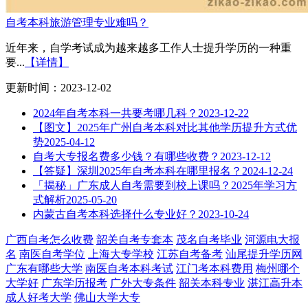
自考本科旅游管理专业难吗？
近年来，自学考试成为越来越多工作人士提升学历的一种重
要...
【详情】
更新时间：2023-12-02
2024年自考本科一共要考哪几科？
2023-12-22
【图文】2025年广州自考本科对比其他学历提升方式优
势
2025-04-12
自考大专报名费多少钱？有哪些收费？
2023-12-12
【答疑】深圳2025年自考本科在哪里报名？
2024-12-24
「揭秘」广东成人自考需要到校上课吗？2025年学习方
式解析
2025-05-20
内蒙古自考本科选择什么专业好？
2023-10-24
广西自考怎么收费
韶关自考专套本
茂名自考毕业
河源电大报
名
南医自考学位
上海大专学校
江苏自考备考
汕尾提升学历网
广东有哪些大学
南医自考本科考试
江门考本科费用
梅州哪个
大学好
广东学历报考
广外大专条件
韶关本科专业
湛江高升本
成人好考大学
佛山大学大专