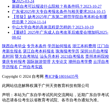
像
2025-03-24
新疆自考可以报读什么院校？有条件吗？
2023-10-27
广东省2025年大专自考报名条件与相关要求
2024-10-15
【答疑】缺考2025年广东第二师范学院自考本科会有哪
些后果？
2024-11-14
中山大学自考的具体流程是怎样的？
2023-10-19
【重磅】2025年广东成人自考改革后难度会增加吗
2025-
08-02
陕西自考毕业
专升本条件
学历如何报名
浙江本科费用
江门自
考新生报名
湛江自考本科报名
珠海报考学历
深圳10月自考报
名时间
暨大自考地址
汕头升本科
2023自考报名
贵州本科院校
肇庆专科报考
国际旅游管理
大专论文
潮州自考学费
云浮自考
学历报名
广州自考实践
Copyright © 2024 自考网
粤ICP备18016435号
此网站信息解释权属于广州天资教育科技有限公司
声明：本站为广东自学考试民间交流网站，近期广东自学考试
动态请各位考生以省教育考试院、各市自考办通知为准。