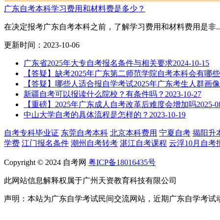
广东自考本科学习费用和材料费是多少？
在决定报考广东自考本科之前，了解学习费用和材料费用是非..
更新时间：2023-10-06
广东省2025年大专自考报名条件与相关要求
2024-10-15
【答疑】缺考2025年广东第二师范学院自考本科会有哪
【答疑】哪些人适合报自学考试2025年广东考生人群画像
新疆自考可以报读什么院校？有条件吗？
2023-10-27
【重磅】2025年广东成人自考改革后难度会增加吗
2025-0
中山大学自考的具体流程是怎样的？
2023-10-19
自考专科毕业证
东莞自考本科
北京本科费用
宁夏自考
揭阳升
学费
江门报名条件
潮州自考转考
湛江自考课程
云浮10月自考
Copyright © 2024 自考网
粤ICP备18016435号
此网站信息解释权属于广州天资教育科技有限公司
声明：本站为广东自学考试民间交流网站，近期广东自学考试