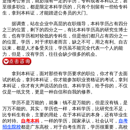
是报考公务员，就必须有一定的学历，专科或者本科以上，甚
至很多职位，都是限定本科学历的，只有个别留有一些给专科
生，拿到本科证，才能踏进公务员的大门。
据调查，站在企业中高层的在职领导，本科学历占有四分
之三的位置，剩下的四分之一，有比本科学历高的研究生博士
生，也有学历相对较低的专科生，但是他们都只占有四分之一
的位置。学历，对于求职者而言，缺之不可，用之有利。自古
以来，都是人才备受关注，学历虽不能完全代表一个人的能
力，但是，没有学历，往往会缺少很多的机会。
拿到本科证，面对那些有学历要求的职位，你才有了去面
试的机会，拿到本科证，你才能参加职业资格证的考试，拿到
本科证，你才有大声说话的自信。本科学历，给予你的，不仅
仅是一纸文凭，更是一种自信和自我的修养。
学历不是万能的，就像：钱不是万能的，但是没有钱，是
万万不能的。其实，学历也一样，本科学历，比研究生不足，
比专科生有余，主要的用处，在于本科证的本身，还有毕业生
的对待。
自考本科
，一样的学历，国家承认，社会认可，
自考
招生院校
都是广东高校，对于自考生而言，学历很重要，高校