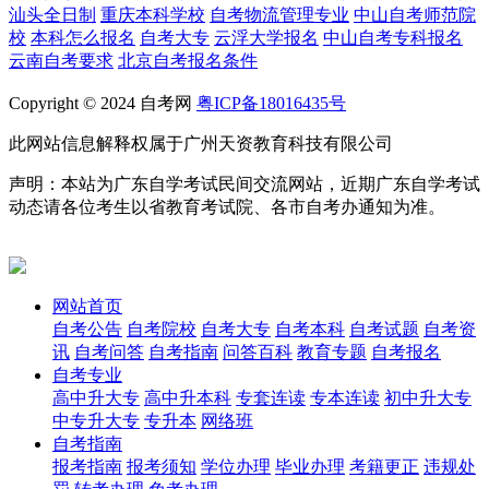
汕头全日制
重庆本科学校
自考物流管理专业
中山自考师范院
校
本科怎么报名
自考大专
云浮大学报名
中山自考专科报名
云南自考要求
北京自考报名条件
Copyright © 2024 自考网
粤ICP备18016435号
此网站信息解释权属于广州天资教育科技有限公司
声明：本站为广东自学考试民间交流网站，近期广东自学考试
动态请各位考生以省教育考试院、各市自考办通知为准。
网站首页
自考公告
自考院校
自考大专
自考本科
自考试题
自考资
讯
自考问答
自考指南
问答百科
教育专题
自考报名
自考专业
高中升大专
高中升本科
专套连读
专本连读
初中升大专
中专升大专
专升本
网络班
自考指南
报考指南
报考须知
学位办理
毕业办理
考籍更正
违规处