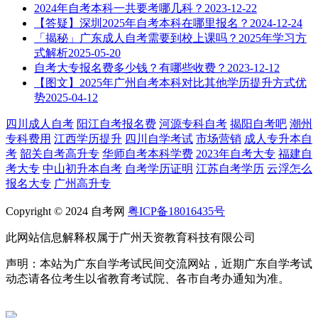
2024年自考本科一共要考哪几科？
2023-12-22
【答疑】深圳2025年自考本科在哪里报名？
2024-12-24
「揭秘」广东成人自考需要到校上课吗？2025年学习方
式解析
2025-05-20
自考大专报名费多少钱？有哪些收费？
2023-12-12
【图文】2025年广州自考本科对比其他学历提升方式优
势
2025-04-12
四川成人自考
阳江自考报名费
河源专科自考
揭阳自考吧
潮州
专科费用
江西学历提升
四川自学考试
市场营销
成人专升本自
考
韶关自考高升专
华师自考本科学费
2023年自考大专
福建自
考大专
中山初升本自考
自考学历证明
江苏自考学历
云浮怎么
报名大专
广州高升专
Copyright © 2024 自考网
粤ICP备18016435号
此网站信息解释权属于广州天资教育科技有限公司
声明：本站为广东自学考试民间交流网站，近期广东自学考试
动态请各位考生以省教育考试院、各市自考办通知为准。