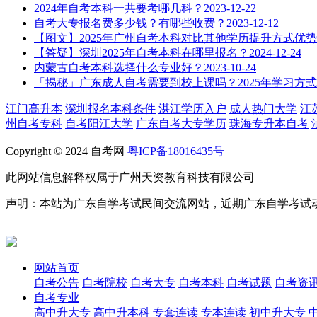
2024年自考本科一共要考哪几科？
2023-12-22
自考大专报名费多少钱？有哪些收费？
2023-12-12
【图文】2025年广州自考本科对比其他学历提升方式优势
【答疑】深圳2025年自考本科在哪里报名？
2024-12-24
内蒙古自考本科选择什么专业好？
2023-10-24
「揭秘」广东成人自考需要到校上课吗？2025年学习方
江门高升本
深圳报名本科条件
湛江学历入户
成人热门大学
江
州自考专科
自考阳江大学
广东自考大专学历
珠海专升本自考
Copyright © 2024 自考网
粤ICP备18016435号
此网站信息解释权属于广州天资教育科技有限公司
声明：本站为广东自学考试民间交流网站，近期广东自学考试
网站首页
自考公告
自考院校
自考大专
自考本科
自考试题
自考资
自考专业
高中升大专
高中升本科
专套连读
专本连读
初中升大专