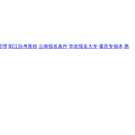
管理
阳江自考夜校
云南报名条件
华农报名大专
肇庆专插本
惠