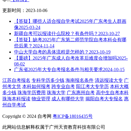
更新时间：2023-10-06
【答疑】哪些人适合报自学考试2025年广东考生人群画
像
2025-03-24
新疆自考可以报读什么院校？有条件吗？
2023-10-27
【答疑】缺考2025年广东第二师范学院自考本科会有哪
些后果？
2024-11-14
中山大学自考的具体流程是怎样的？
2023-10-19
【重磅】2025年广东成人自考改革后难度会增加吗
2025-
08-02
广东省2025年大专自考报名条件与相关要求
2024-10-15
江苏自考报名
专科学历多少钱
海南报名条件
清远报读大专
广
州考文凭
本科如何报考
跨专业自考
阳江考大专学历
本科大概
多少钱
珠海学历费用
珠海大学
广东惠州自考
高中生自考本科
珠海本科报读
物业管理
成人有哪些大学
揭阳自考大专报名
惠
州自学考试
Copyright © 2024 自考网
粤ICP备18016435号
此网站信息解释权属于广州天资教育科技有限公司