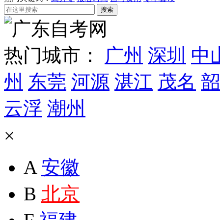
热门城市：
广州
深圳
中
州
东莞
河源
湛江
茂名
韶
云浮
潮州
×
A
安徽
B
北京