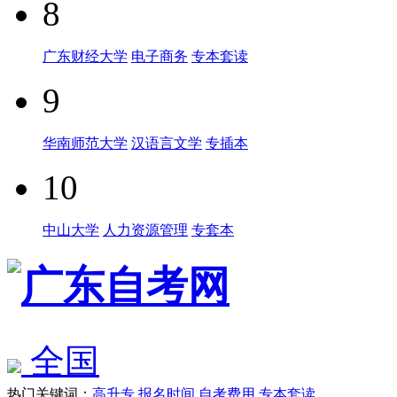
8
广东财经大学
电子商务
专本套读
9
华南师范大学
汉语言文学
专插本
10
中山大学
人力资源管理
专套本
全国
热门关键词：
高升专
报名时间
自考费用
专本套读