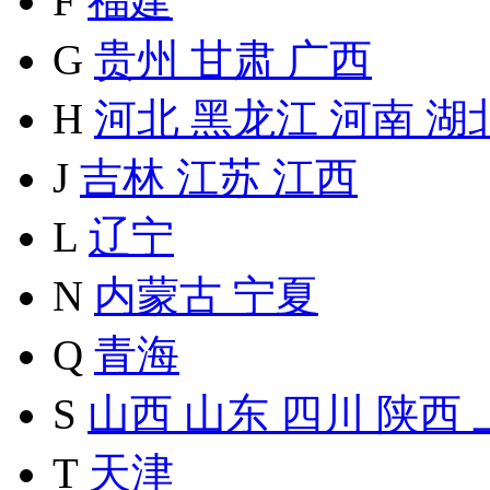
F
福建
G
贵州
甘肃
广西
H
河北
黑龙江
河南
湖
J
吉林
江苏
江西
L
辽宁
N
内蒙古
宁夏
Q
青海
S
山西
山东
四川
陕西
T
天津