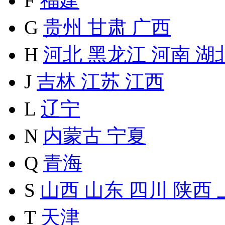
F
福建
G
贵州
甘肃
广西
H
河北
黑龙江
河南
湖
J
吉林
江苏
江西
L
辽宁
N
内蒙古
宁夏
Q
青海
S
山西
山东
四川
陕西
T
天津