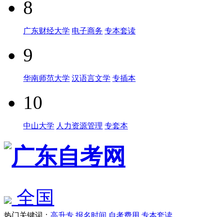
8
广东财经大学
电子商务
专本套读
9
华南师范大学
汉语言文学
专插本
10
中山大学
人力资源管理
专套本
全国
热门关键词：
高升专
报名时间
自考费用
专本套读