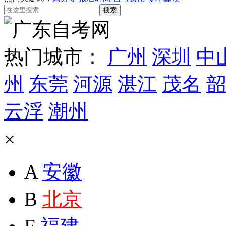
热门城市：
广州
深圳
中
州
东莞
河源
湛江
茂名
韶
云浮
潮州
×
A
安徽
B
北京