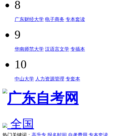
8
广东财经大学
电子商务
专本套读
9
华南师范大学
汉语言文学
专插本
10
中山大学
人力资源管理
专套本
全国
热门关键词：
高升专
报名时间
自考费用
专本套读