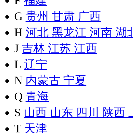
F
福建
G
贵州
甘肃
广西
H
河北
黑龙江
河南
湖
J
吉林
江苏
江西
L
辽宁
N
内蒙古
宁夏
Q
青海
S
山西
山东
四川
陕西
T
天津