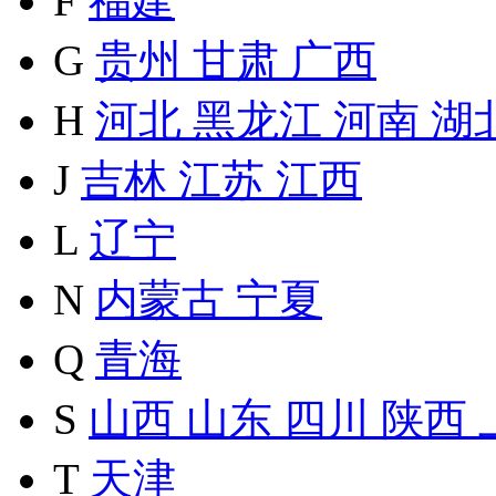
F
福建
G
贵州
甘肃
广西
H
河北
黑龙江
河南
湖
J
吉林
江苏
江西
L
辽宁
N
内蒙古
宁夏
Q
青海
S
山西
山东
四川
陕西
T
天津