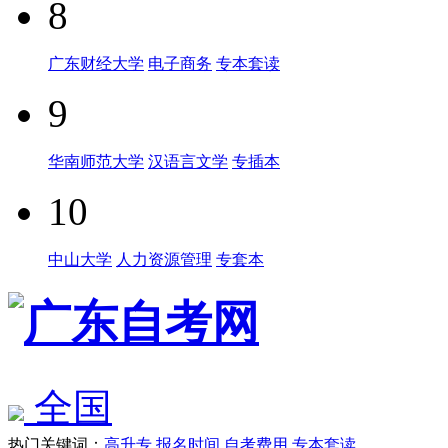
8
广东财经大学
电子商务
专本套读
9
华南师范大学
汉语言文学
专插本
10
中山大学
人力资源管理
专套本
全国
热门关键词：
高升专
报名时间
自考费用
专本套读